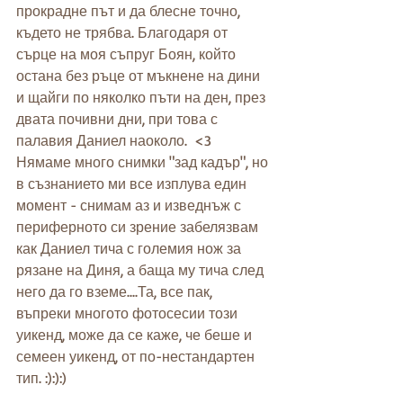
прокрадне път и да блесне точно, 
където не трябва. Благодаря от 
сърце на моя съпруг Боян, който 
остана без ръце от мъкнене на дини 
и щайги по няколко пъти на ден, през 
двата почивни дни, при това с 
палавия Даниел наоколо.  <3
Нямаме много снимки "зад кадър", но 
в съзнанието ми все изплува един 
момент - снимам аз и изведнъж с 
периферното си зрение забелязвам 
как Даниел тича с големия нож за 
рязане на Диня, а баща му тича след 
него да го вземе....Та, все пак, 
въпреки многото фотосесии този 
уикенд, може да се каже, че беше и 
семеен уикенд, от по-нестандартен 
тип. :):):)