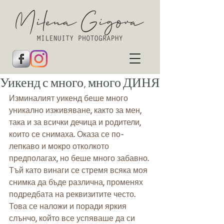
Уикенд с много, много ДИНЯ
Изминалият уикенд беше много 
уникално изживяване, както за мен, 
така и за всички дечица и родители, 
които се снимаха. Оказа се по-
лепкаво и мокро отколкото 
предполагах, но беше много забавно. 
Тъй като винаги се стремя всяка моя 
снимка да бъде различна, променях 
подредбата на реквизитите често. 
Това се наложи и поради яркия 
слънчо, който все успяваше да си 