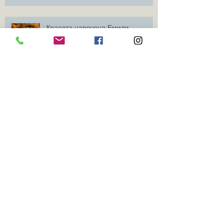
Красота наречена Емили
Jingle All the Way...Коледни Сесии
2016
Как получавате вашите снимки?
Децата се променят толкова
бързо!