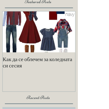
Featured Posts
Как да се облечем за коледната
По-малко е по
си сесия
Recent Posts