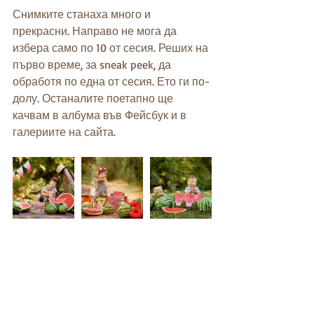
Снимките станаха много и 
прекрасни. Направо не мога да 
избера само по 10 от сесия. Реших на 
първо време, за sneak peek, да 
обработя по една от сесия. Ето ги по-
долу. Останалите поетапно ще 
качвам в албума във Фейсбук и в 
галериите на сайта.