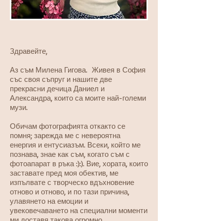
Здравейте,
Аз съм Милена Гигова. Живея в София
със своя съпруг и нашите две
прекрасни дечица Даниел и
Александра, които са моите най-големи
музи.
Обичам фотографията откакто се
помня; зарежда ме с невероятна
енергия и ентусиазъм. Всеки, който ме
познава, знае как съм, когато съм с
фотоапарат в ръка :):). Вие, хората, които
заставате пред моя обектив, ме
изпълвате с творческо вдъхновение
отново и отново, и по тази причина,
улавянето на емоции и
увековечаването на специални моменти
ми доставя такова огромно