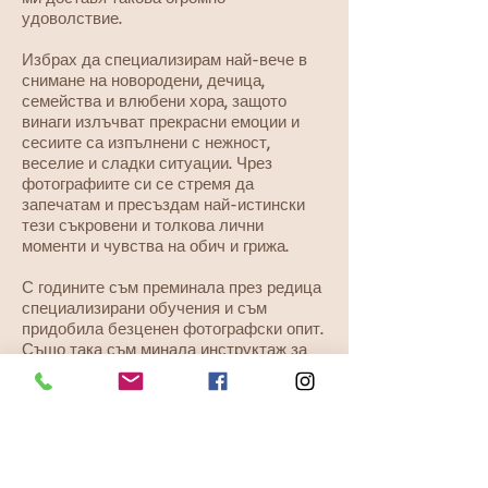
удоволствие.
Избрах да специализирам най-вече в
снимане на новородени, дечица,
семейства и влюбени хора, защото
винаги излъчват прекрасни емоции и
сесиите са изпълнени с нежност,
веселие и сладки ситуации. Чрез
фотографиите си се стремя да
запечатам и пресъздам най-истински
тези съкровени и толкова лични
моменти и чувства на обич и грижа.
С годините съм преминала през редица
специализирани обучения и съм
придобила безценен фотографски опит.
Също така съм минала инструктаж за
безопасност при работа с новородени и
първа помощ при инциденти с бебета и
малки деца.
Често ме питат какво е Milenuity
(Миленюити). Това е заигравка с моето