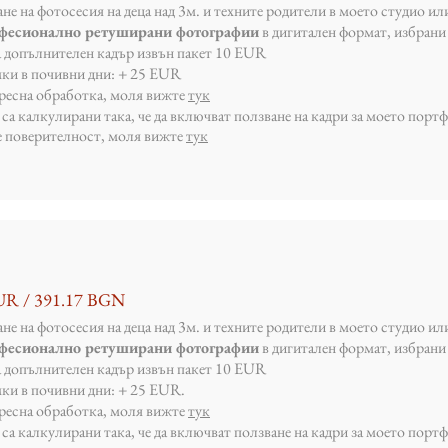
не на фотосесия на деца над 3м. и техните родители в моето студио ил
офесионално ретуширани фотографии
в дигитален формат, избрани 
а допълнителен кадър извън пакет 10 EUR
ки в почивни дни: + 25
EUR
пресна обработка, моля вижте
тук
са калкулирани така, че да включват ползване на кадри за моето порт
е поверителност, моля вижте
тук
i
UR / 391.17 BGN
не на фотосесия на деца над 3м. и техните родители в моето студио ил
офесионално ретуширани фотографии
в дигитален формат, избрани 
а допълнителен кадър извън пакет 10 EUR
ки в почивни дни: + 25 EUR.
пресна обработка, моля вижте
тук
са калкулирани така, че да включват ползване на кадри за моето порт