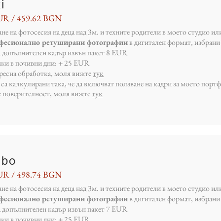
i
UR / 459.62 BGN
не на фотосесия на деца над 3м. и техните родители в моето студио ил
офесионално ретуширани фотографии
в дигитален формат, избрани 
а допълнителен кадър извън пакет 8 EUR
мки в почивни дни: + 25 EUR
пресна обработка, моля вижте
тук
са калкулирани така, че да включват ползване на кадри за моето порт
е поверителност, моля вижте
тук
mbo
UR / 498.74 BGN
не на фотосесия на деца над 3м. и техните родители в моето студио ил
офесионално ретуширани фотографии
в дигитален формат, избрани 
а допълнителен кадър извън пакет 7 EUR
мки в почивни дни: + 25 EUR