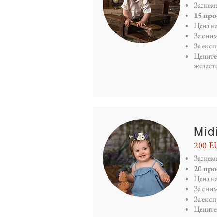
Заснема
15 пр
Цена н
За сним
За екс
Цените 
желает
Mid
200 E
Заснема
20 пр
Цена н
За сним
За екс
Цените 