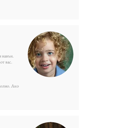
и навън.
от вас.
фолио. Ако