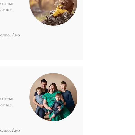
и навън.
от вас.
фолио. Ако
и навън.
от вас.
фолио. Ако