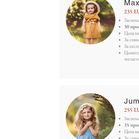
Max
235 E
Заснема
30 пр
Цена н
За сни
За екс
Цените 
желает
Ju
255 E
Заснема
35 пр
Цена н
За сни