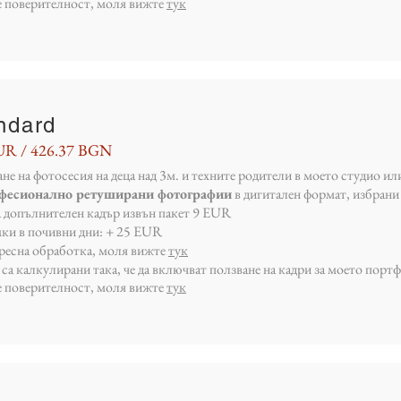
е поверителност, моля вижте
тук
ndard
UR / 426.37 BGN
не на фотосесия на деца над 3м. и техните родители в моето студио ил
офесионално ретуширани фотографии
в дигитален формат, избрани 
а допълнителен кадър извън пакет 9 EUR
мки в почивни дни: + 25 EUR
пресна обработка, моля вижте
тук
са калкулирани така, че да включват ползване на кадри за моето порт
е поверителност, моля вижте
тук