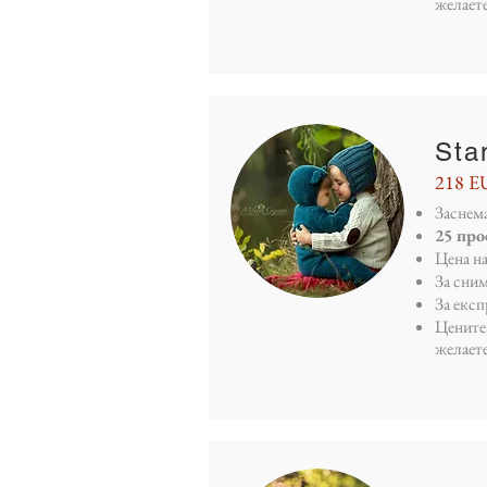
желает
Sta
218 E
Заснема
25 пр
Цена н
За сни
За екс
Цените 
желает