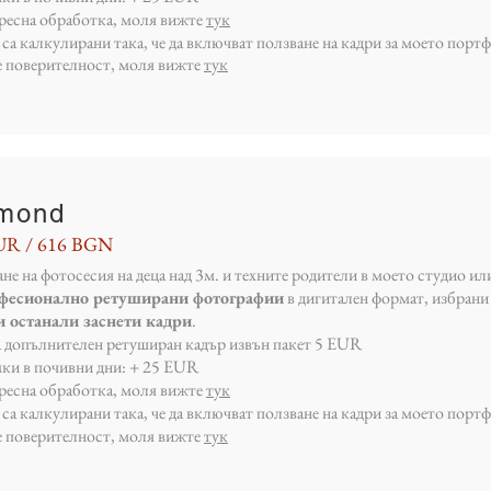
пресна обработка, моля вижте
тук
са калкулирани така, че да включват ползване на кадри за моето порт
е поверителност, моля вижте
тук
mond
UR / 616 BGN
не на фотосесия на деца над 3м. и техните родители в моето студио ил
офесионално ретуширани фотографии
в дигитален формат, избрани 
 останали заснети кадри
.
а допълнителен ретуширан кадър извън пакет 5 EUR
мки в почивни дни: + 25 EUR
пресна обработка, моля вижте
тук
са калкулирани така, че да включват ползване на кадри за моето порт
е поверителност, моля вижте
тук