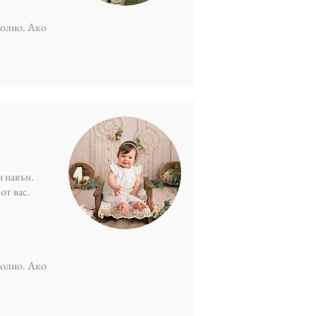
фолио. Ако
и навън.
от вас.
фолио. Ако