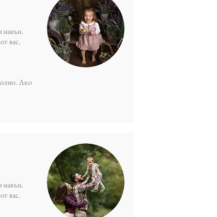
и навън.
от вас.
фолио. Ако
и навън.
от вас.