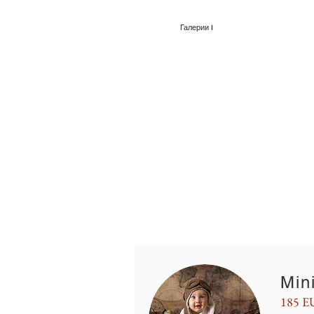
Галерии I
Min
185 E