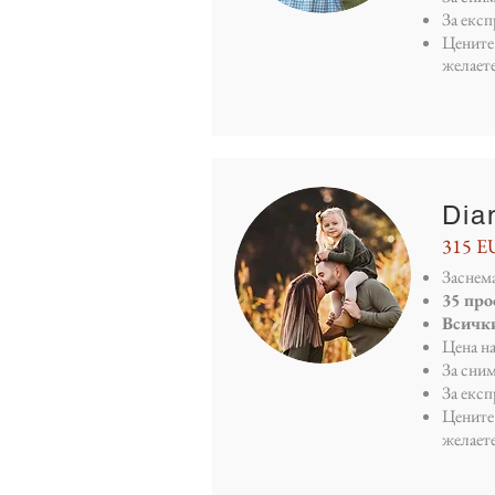
За екс
Цените 
желает
Dia
315 E
Заснема
35 пр
Всички
Цена н
За сни
За екс
Цените 
желает